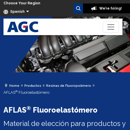
Choose Your Region
We’re hiring!
Spanish
Home
Productos
Resinas de Fluoropolímero
®
AFLAS
Fluoroelastómero
®
AFLAS
Fluoroelastómero
Material de elección para productos y