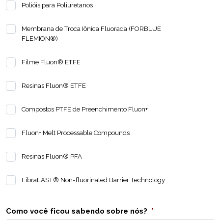
Polióis para Poliuretanos
Membrana de Troca Iônica Fluorada (FORBLUE
FLEMION®)
Filme Fluon® ETFE
Resinas Fluon® ETFE
Compostos PTFE de Preenchimento Fluon+
Fluon+ Melt Processable Compounds
Resinas Fluon® PFA
FibraLAST® Non-fluorinated Barrier Technology
Como você ficou sabendo sobre nós?
*