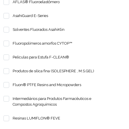
AFLAS® Fluoroelastômero
AsahiGuard E-Series
Solventes Fluorados AsahiKlin
Fluoropolímeros amorfos CYTOP™
Películas para Estufa F-CLEAN®
Produtos de sílica fina (SOLESPHERE , M.S.GEL)
Fluon® PTFE Resins and Micropowders
Intermediários para Produtos Farmacêuticos e
Compostos Agroquímicos
Resinas LUMIFLON® FEVE