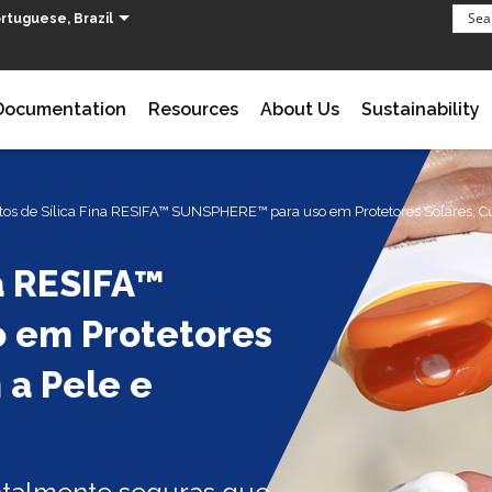
rtuguese, Brazil
Documentation
Resources
About Us
Sustainability
tos de Sílica Fina RESIFA™ SUNSPHERE™ para uso em Protetores Solares, C
na RESIFA™
 em Protetores
 a Pele e