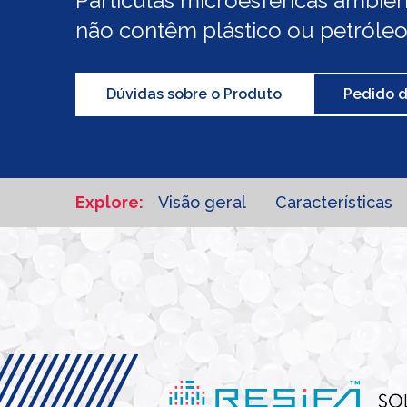
Partículas microesféricas ambie
não contêm plástico ou petróle
Dúvidas sobre o Produto
Pedido 
Explore:
Visão geral
Características