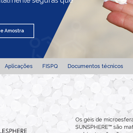
ntalmente seguras que
o
de Amostra
Aplicações
FISPQ
Documentos técnicos
Os géis de microesfera
SUNSPHERE™ são mater