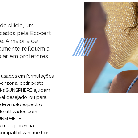
e silício, um
ficados pela Ecocert
. A maioria de
ralmente refletem a
olar em protetores
 usados em formulações
ibenzona, octinoxato,
géis SUNSPHERE ajudam
ível desejado, ou para
 de amplo espectro.
o utilizados com
 SUNSPHERE
zem a aparência
compatibilizam melhor