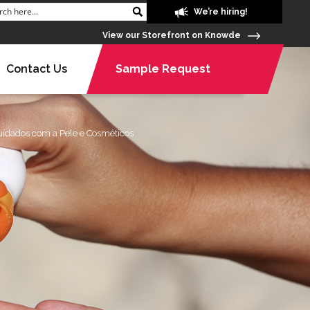
We’re hiring!
View our Storefront on Knowde
Contact Us
Sample Request
uidados com a Pele e Cosméticos