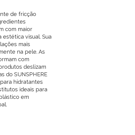
te de fricção
gredientes
vem com maior
estética visual. Sua
ulações mais
mente na pele. As
eformam com
 produtos deslizam
culas do SUNSPHERE
para hidratantes
titutos ideais para
plástico em
al.