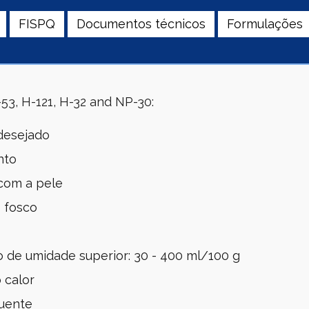
FISPQ
Documentos técnicos
Formulações
3, H-121, H-32 and NP-30:
 desejado
nto
com a pele
 fosco
 de umidade superior: 30 - 400 ml/100 g
 calor
uente