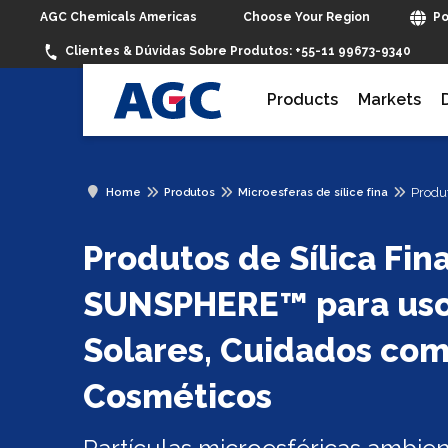
Choose Your Region
AGC Chemicals Americas
Po
Clientes & Dúvidas Sobre Produtos:
+55-11 99673-9340
Products
Markets
Produ
Home
Produtos
Microesferas de sílice fina
Produtos de Sílica Fi
SUNSPHERE™ para uso
Solares, Cuidados com
Cosméticos